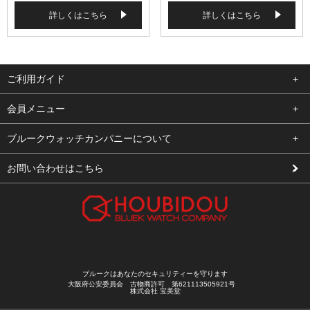
詳しくはこちら
詳しくはこちら
ご利用ガイド
よくある質問
会員メニュー
支払い・送料
ログイン
ブルークウォッチカンパニーについて
修理依頼
お気に入り
会社概要
お問い合わせはこちら
お客様の声
カート
店舗案内
買取について
メルマガ登録
特定商取引法に基づく表示
新規会員登録
プライバシーポリシー
ブルークはあなたのセキュリティーを守ります
大阪府公安委員会 古物商許可 第621113505921号
株式会社 宝美堂