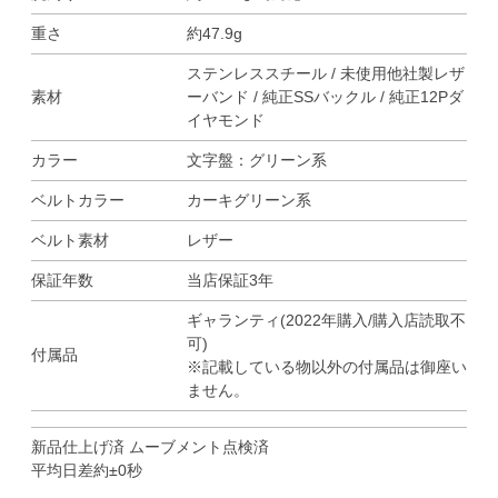
重さ
約47.9g
ステンレススチール / 未使用他社製レザ
素材
ーバンド / 純正SSバックル / 純正12Pダ
イヤモンド
カラー
文字盤：グリーン系
ベルトカラー
カーキグリーン系
ベルト素材
レザー
保証年数
当店保証3年
ギャランティ(2022年購入/購入店読取不
可)
付属品
※記載している物以外の付属品は御座い
ません。
新品仕上げ済 ムーブメント点検済
平均日差約±0秒