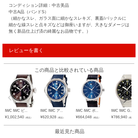
コンディション詳細：中古美品
中古A品（バンドS）
（細かなスレ、ガラス面に細かなスレキズ、裏蓋/バックルに
細かな線スレと点キズなどは御座いますが、大きなダメージは
無く新品仕上げ済の綺麗なお品物です。）
レビューを書く
この商品と比較されている商品
IWC IWC ビ...
IWC IWC ア...
IWC IWC ポ...
IWC IWC G...
¥
1,002,540
¥
620,928
¥
664,048
¥
786,940
（税込）
（税込）
（税込）
（税込）
最近見た商品