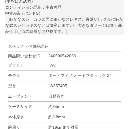
(平均日差±0秒)
コンディション詳細：中古美品
中古A品（バンドS）
（細かなスレ、ガラス面に細かなスレキズ、裏蓋/バックルに細か
な線スレと点キズなどは御座いますが、大きなダメージは無く新
品仕上げ済の綺麗なお品物です。）
スペック・付属品詳細
商品問い合わせID
240500542063
ブランド
IWC
モデル
ポートフィノ オートマティック 34
型番
IW357405
ムーブメント
自動巻き
ケースサイズ
約34mm
本体厚さ
約8.8mm
腕周り
約19cmまで対応