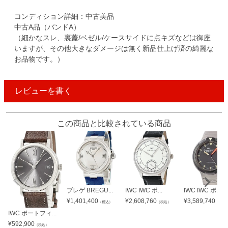
コンディション詳細：中古美品
中古A品（バンドA）
（細かなスレ、裏蓋/ベゼル/ケースサイドに点キズなどは御座
いますが、その他大きなダメージは無く新品仕上げ済の綺麗な
お品物です。）
レビューを書く
この商品と比較されている商品
ブレゲ BREGU...
IWC IWC ポ...
IWC IWC ポ...
¥
1,401,400
¥
2,608,760
¥
3,589,740
（税込）
（税込）
（税込
IWC ポートフィ...
¥
592,900
（税込）