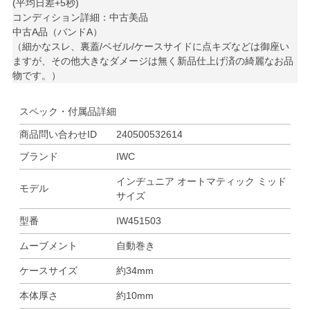
(平均日差+5秒)
コンディション詳細：中古美品
中古A品（バンドA）
（細かなスレ、裏蓋/ベゼル/ケースサイドに点キズなどは御座い
ますが、その他大きなダメージは無く新品仕上げ済の綺麗なお品
物です。）
スペック・付属品詳細
商品問い合わせID
240500532614
ブランド
IWC
インヂュニア オートマティック ミッド
モデル
サイズ
型番
IW451503
ムーブメント
自動巻き
ケースサイズ
約34mm
本体厚さ
約10mm