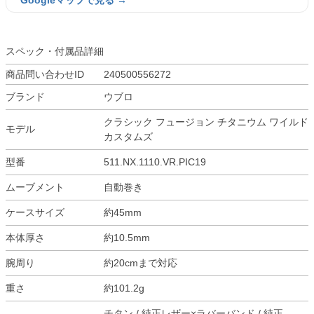
Googleマップで見る →
スペック・付属品詳細
商品問い合わせID
240500556272
ブランド
ウブロ
クラシック フュージョン チタニウム ワイルド
モデル
カスタムズ
型番
511.NX.1110.VR.PIC19
ムーブメント
自動巻き
ケースサイズ
約45mm
本体厚さ
約10.5mm
腕周り
約20cmまで対応
重さ
約101.2g
チタン / 純正レザー×ラバーバンド / 純正