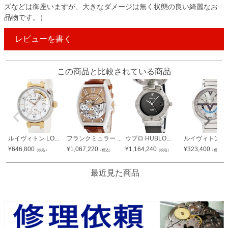
ズなどは御座いますが、大きなダメージは無く状態の良い綺麗なお
品物です。）
レビューを書く
この商品と比較されている商品
ルイヴィトン LO...
フランクミュラー ...
ウブロ HUBLO...
ルイヴィトン LO.
¥
646,800
¥
1,067,220
¥
1,164,240
¥
323,400
（税込）
（税込）
（税込）
（税込）
最近見た商品