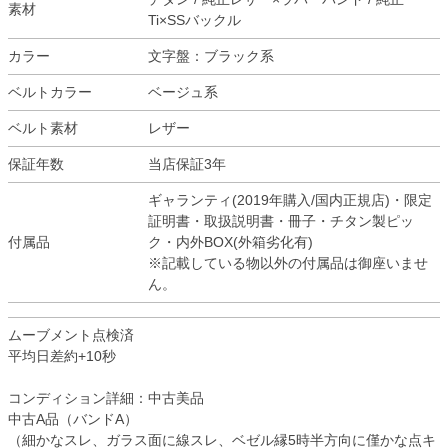
素材
Ti×SSバックル
カラー
文字盤：ブラック系
ベルトカラー
ベージュ系
ベルト素材
レザー
保証年数
当店保証3年
ギャランティ(2019年購入/国内正規店)・限定
証明書・取扱説明書・冊子・チタン製ピッ
付属品
ク・内外BOX(外箱劣化有)
※記載している物以外の付属品は御座いませ
ん。
ムーブメント点検済
平均日差約+10秒
コンディション詳細：中古美品
中古A品（バンドA）
（細かなスレ、ガラス面に線スレ、ベゼル縁5時半方向に僅かな点キ