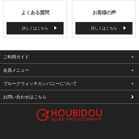
よくある質問
お客様の声
詳しくはこちら
詳しくはこちら
ご利用ガイド
よくある質問
会員メニュー
支払い・送料
ログイン
ブルークウォッチカンパニーについて
修理依頼
お気に入り
会社概要
お問い合わせはこちら
お客様の声
カート
店舗案内
買取について
メルマガ登録
特定商取引法に基づく表示
新規会員登録
プライバシーポリシー