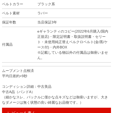
ベルトカラー
ブラック系
ベルト素材
ラバー
保証年数
当店保証3年
eギャランティのコピー(2022年6月購入/国内
正規店)・限定証明書・取扱説明書・セリー
ト・未使用純正替えベルクロベルト(金/黒/ケ
付属品
ース付)・内外BOX
※記載している物以外の付属品は御座いませ
ん。
ムーブメント点検済
平均日差約+9秒
コンディション詳細：中古美品
中古A品（バンドA）
（細かなスレ、バックルに僅かな点キズなどは御座いますが、大き
なダメージは無く状態の良い綺麗なお品物です。）