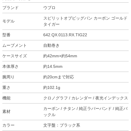
ブランド
ウブロ
スピリットオブビッグバン カーボン ゴールド
モデル
タイガー
型番
642.QX.0113.RX.TIG22
ムーブメント
自動巻き
ケースサイズ
約42mm×約54mm
本体厚さ
約14.5mm
腕周り
約20cmまで対応
重さ
約102.1g
機能
クロノグラフ / カレンダー / 夜光インデックス
カーボン / チタン / 純正ラバーバンド / 純正バ
素材
ックル
カラー
文字盤：ブラック系