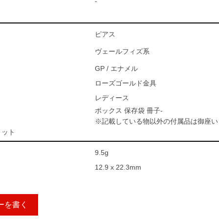
-
ピアス
ヴェールフィズ系
GP / エナメル
ローズゴールド金具
レディース
ボックス 保存袋 冊子-
※記載している物以外の付属品は御座い
ィット
9.5g
12.9 x 22.3mm
ーを書く