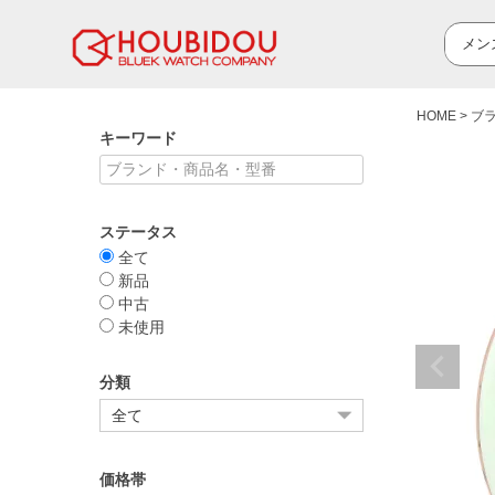
HOME
ブ
キーワード
ステータス
全て
新品
中古
未使用
分類
価格帯