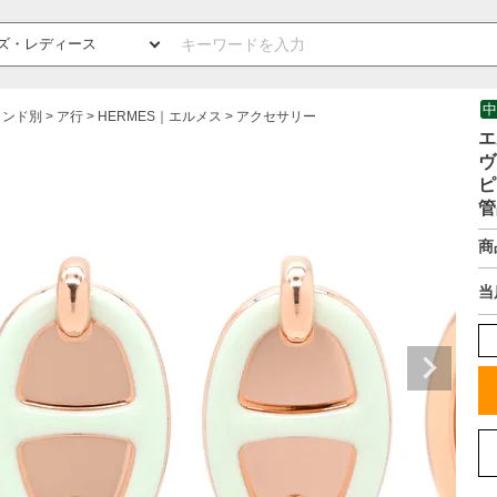
中
ランド別
ア行
HERMES｜エルメス
アクセサリー
エ
ヴ
ピ
管
商
当