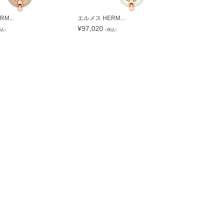
M...
エルメス HERM...
エルメス HER
¥
97,020
¥
79,184
込）
（税込）
（