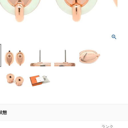
状態
ランク