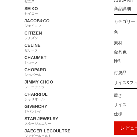
CODE No.
ゼニス
SEIKO
商品詳細
セイコー
JACOB&CO
カテゴリー
ジェイコブ
色
CITIZEN
シチズン
素材
CELINE
セリーヌ
金具色
CHAUMET
性別
ショーメ
CHOPARD
付属品
ショパール
JIMMY CHOO
サイズ&フ
ジミーチュウ
CHARRIOL
重さ
シャリオール
サイズ
GIVENCHY
ジバンシイ
仕様
STAR JEWELRY
スタージュエリー
レビュ
JAEGER LECOULTRE
ジャガールクルト