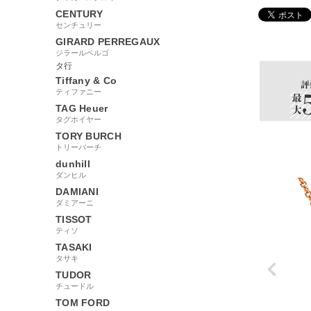
CENTURY
センチュリー
95327
GIRARD PERREGAUX
ジラールペルゴ
タ行
Tiffany & Co
ティファニー
TAG Heuer
タグホイヤー
TORY BURCH
トリーバーチ
dunhill
ダンヒル
DAMIANI
ダミアーニ
TISSOT
ティソ
TASAKI
タサキ
TUDOR
チュードル
TOM FORD