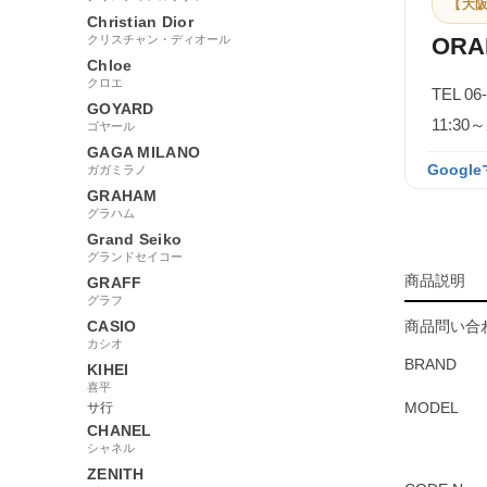
【大阪
Christian Dior
クリスチャン・ディオール
ORA
Chloe
クロエ
TEL 06
GOYARD
11:3
ゴヤール
GAGA MILANO
Googl
ガガミラノ
GRAHAM
グラハム
Grand Seiko
グランドセイコー
商品説明
GRAFF
グラフ
CASIO
商品問い合わ
カシオ
BRAND
KIHEI
喜平
MODEL
サ行
CHANEL
シャネル
ZENITH