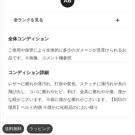
AB
全ランクを見る
全体コンディション
ご使用や保管により全体的に多少のダメージが見受けられるお
品です。※画像、コメント欄参照
コンディション詳細
レザーに擦れや薄汚れ、打痕や変色、ステッチに薄汚れや糸の
飛び出し、コバに擦れやヒビ、剥げ、金具に擦れや小傷、僅か
な錆がございます。※箱に僅かな擦れがございます。【刻印の
場所】ベルト内側 ※僅かに化粧品のにおい移り
送料無料
ラッピング