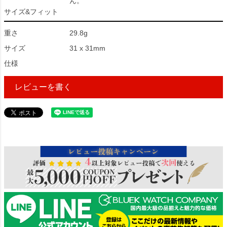
ん。
サイズ&フィット
重さ
29.8g
サイズ
31 x 31mm
仕様
レビューを書く
31004