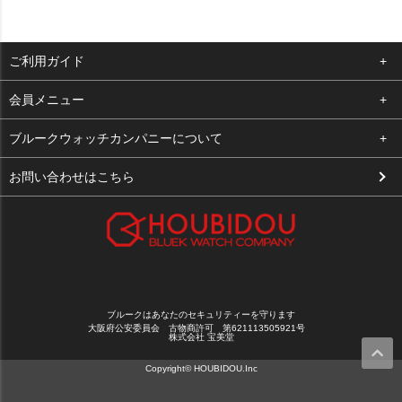
ご利用ガイド
よくある質問
会員メニュー
支払い・送料
ログイン
ブルークウォッチカンパニーについて
お客様の声
お気に入り
会社概要
お問い合わせはこちら
買取について
カート
店舗案内
メルマガ登録
特定商取引法に基づく表示
新規会員登録
プライバシーポリシー
ブルークはあなたのセキュリティーを守ります
大阪府公安委員会 古物商許可 第621113505921号
株式会社 宝美堂
Copyright© HOUBIDOU.Inc