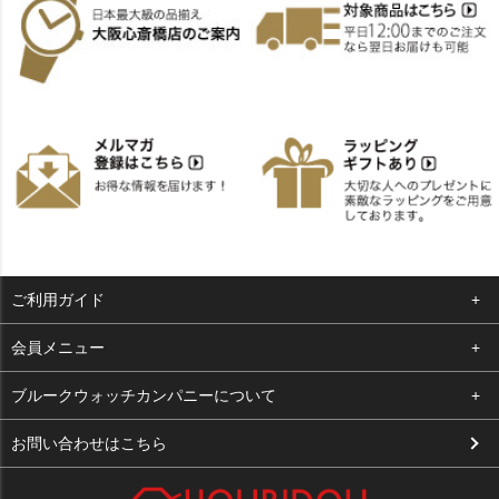
ご利用ガイド
よくある質問
会員メニュー
支払い・送料
ログイン
ブルークウォッチカンパニーについて
お客様の声
お気に入り
会社概要
お問い合わせはこちら
買取について
カート
店舗案内