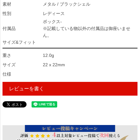
素材
メタル / ブラックシェル
性別
レディース
ボックス-
付属品
※記載している物以外の付属品は御座いませ
ん。
サイズ&フィット
重さ
12.0g
サイズ
22 x 22mm
仕様
レビューを書く
23164