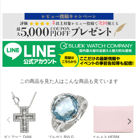
22273
この商品を見た人はこんな商品も見ています
ダミアーニ DAM...
ブルガリ BVLG...
エルメス HERM...