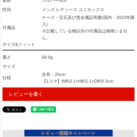
素材
シルバー925
性別
メンズ レディース ユニセックス
ケース・宝石及び貴金属証明書(国内・2023年購
入)
付属品
※記載している物以外の付属品は御座いませ
ん。
サイズ&フィット
重さ
68.9g
サイズ
全長：20cm
仕様
【1コマ】W約2.1×H約1.1×D約0.3cm
レビューを書く
329636