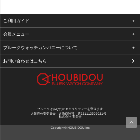
ご利用ガイド
よくある質問
会員メニュー
支払い・送料
ログイン
ブルークウォッチカンパニーについて
お客様の声
お気に入り
会社概要
お問い合わせはこちら
買取について
カート
店舗案内
メルマガ登録
特定商取引法に基づく表示
新規会員登録
プライバシーポリシー
ブルークはあなたのセキュリティーを守ります
大阪府公安委員会 古物商許可 第621113505921号
株式会社 宝美堂
Copyright© HOUBIDOU.Inc