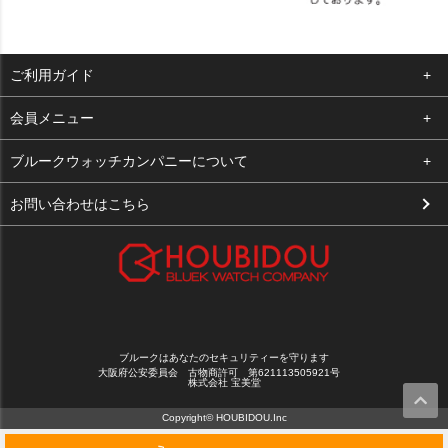
ご利用ガイド
よくある質問
会員メニュー
支払い・送料
ログイン
ブルークウォッチカンパニーについて
お客様の声
お気に入り
会社概要
お問い合わせはこちら
買取について
カート
店舗案内
メルマガ登録
特定商取引法に基づく表示
新規会員登録
プライバシーポリシー
ブルークはあなたのセキュリティーを守ります
大阪府公安委員会 古物商許可 第621113505921号
株式会社 宝美堂
Copyright© HOUBIDOU.Inc