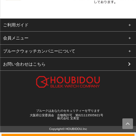
ご利用ガイド
よくある質問
会員メニュー
支払い・送料
ログイン
ブルークウォッチカンパニーについて
お客様の声
お気に入り
会社概要
お問い合わせはこちら
買取について
カート
店舗案内
メルマガ登録
特定商取引法に基づく表示
新規会員登録
プライバシーポリシー
ブルークはあなたのセキュリティーを守ります
大阪府公安委員会 古物商許可 第621113505921号
株式会社 宝美堂
Copyright© HOUBIDOU.Inc