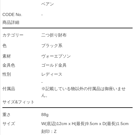
ベアン
CODE No.
-
商品詳細
カテゴリー
二つ折り財布
色
ブラック系
素材
ヴォーエプソン
金具色
ゴールド金具
性別
レディース
-
付属品
※記載している物以外の付属品は御座いませ
ん。
サイズ&フィット
重さ
88g
サイズ
W(底辺)12cm x H(最長)9.5cm x D(最長)1.5cm
刻印：Z