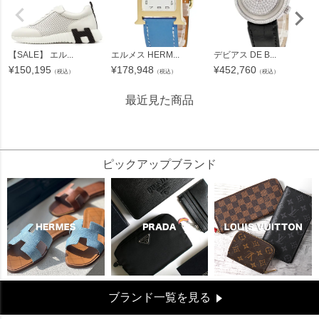
【SALE】 エル...
エルメス HERM...
デビアス DE B...
¥
150,195
¥
178,948
¥
452,760
（税込）
（税込）
（税込）
最近見た商品
87309
ピックアップブランド
ブランド一覧を見る