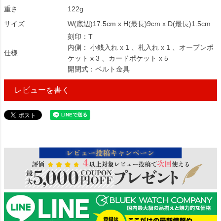
重さ
122g
サイズ
W(底辺)17.5cm x H(最長)9cm x D(最長)1.5cm
刻印：T
内側： 小銭入れ x 1 、札入れ x 1 、オープンポ
仕様
ケット x 3 、カードポケット x 5
開閉式：ベルト金具
レビューを書く
123836