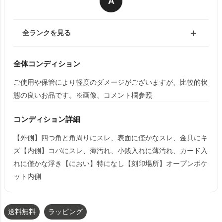
A
全ランクを見る
全体コンディション
ご使用や保管により軽度のダメージがございますが、比較的状
態の良いお品です。※画像、コメント欄参照
コンディション詳細
【外側】四つ角と角周りにスレ、表面に僅かなスレ、金具にキ
ズ【内側】コバにスレ、薄汚れ、小銭入れに薄汚れ、カード入
れに僅かな浮き【におい】特になし【刻印場所】オープンポケ
ット内側
送料無料
ラッピング