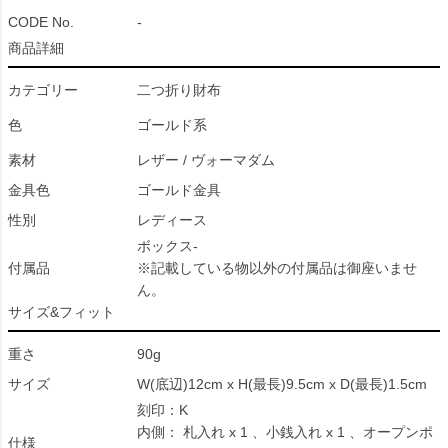
CODE No.
-
商品詳細
カテゴリー
二つ折り財布
色
ゴールド系
素材
レザー / ヴォーマダム
金具色
ゴールド金具
性別
レディース
ボックス-
付属品
※記載している物以外の付属品は御座いませ
ん。
サイズ&フィット
重さ
90g
サイズ
W(底辺)12cm x H(最長)9.5cm x D(最長)1.5cm
刻印：K
内側： 札入れ x 1 、小銭入れ x 1 、オープンポ
仕様