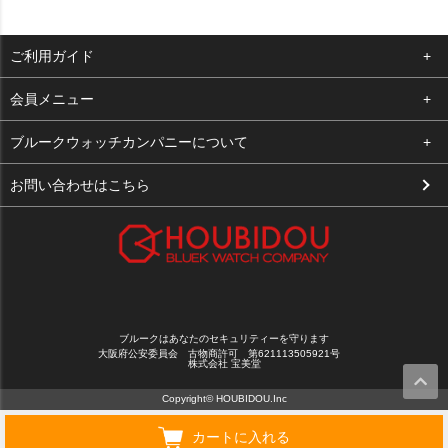
ご利用ガイド
よくある質問
会員メニュー
支払い・送料
ログイン
ブルークウォッチカンパニーについて
お客様の声
お気に入り
会社概要
お問い合わせはこちら
買取について
カート
店舗案内
メルマガ登録
特定商取引法に基づく表示
新規会員登録
プライバシーポリシー
ブルークはあなたのセキュリティーを守ります
大阪府公安委員会 古物商許可 第621113505921号
株式会社 宝美堂
Copyright© HOUBIDOU.Inc
カートに入れる