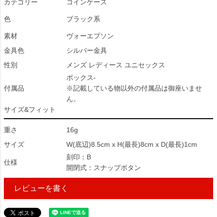
カテゴリー
コインケース
色
ブラック系
素材
ヴォーエプソン
金具色
シルバー金具
性別
メンズ レディース ユニセックス
ボックス-
付属品
※記載している物以外の付属品は御座いませ
ん。
サイズ&フィット
重さ
16g
サイズ
W(底辺)8.5cm x H(最長)8cm x D(最長)1cm
刻印：B
仕様
開閉式：スナップボタン
レビューを書く