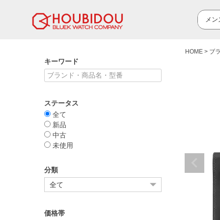
HOME
ブ
キーワード
ステータス
全て
新品
中古
未使用
分類
価格帯