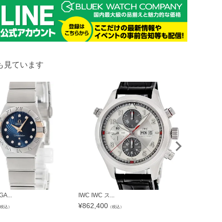
も見ています
A...
IWC IWC ス...
【SALE】 エ
¥
862,400
¥
150,195
税込）
（税込）