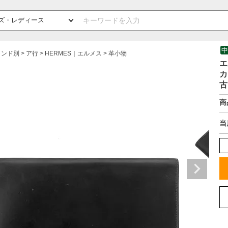
中
ランド別
ア行
HERMES｜エルメス
革小物
エ
カ
古
商
当