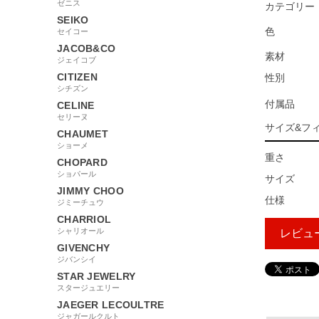
ゼニス
カテゴリー
SEIKO
色
セイコー
JACOB&CO
素材
ジェイコブ
CITIZEN
性別
シチズン
付属品
CELINE
セリーヌ
サイズ&フ
CHAUMET
ショーメ
重さ
CHOPARD
ショパール
サイズ
JIMMY CHOO
仕様
ジミーチュウ
CHARRIOL
シャリオール
レビュ
GIVENCHY
ジバンシイ
STAR JEWELRY
33855
スタージュエリー
JAEGER LECOULTRE
ジャガールクルト