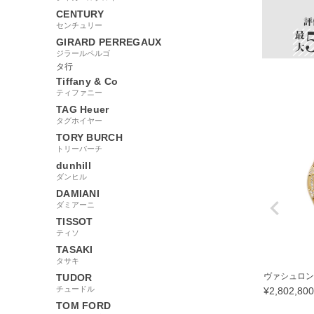
CENTURY
センチュリー
GIRARD PERREGAUX
ジラールペルゴ
タ行
Tiffany & Co
ティファニー
TAG Heuer
タグホイヤー
TORY BURCH
トリーバーチ
dunhill
ダンヒル
DAMIANI
ダミアーニ
TISSOT
ティソ
TASAKI
タサキ
ヴァシュロン・
TUDOR
チュードル
¥
2,802,800
TOM FORD