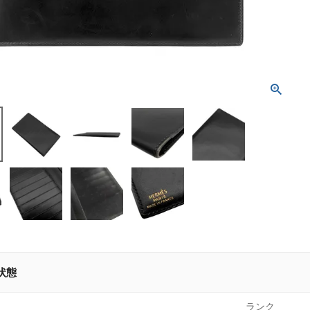
状態
ランク