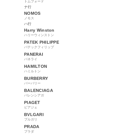
トムフォード
ナ行
NOMOS
ノモス
33855
ハ行
Harry Winston
ハリーウィンストン
PATEK PHILIPPE
パテックフィリップ
PANERAI
パネライ
HAMILTON
ハミルトン
BURBERRY
バーバリー
BALENCIAGA
バレンシアガ
PIAGET
ピアジェ
BVLGARI
ブルガリ
PRADA
プラダ