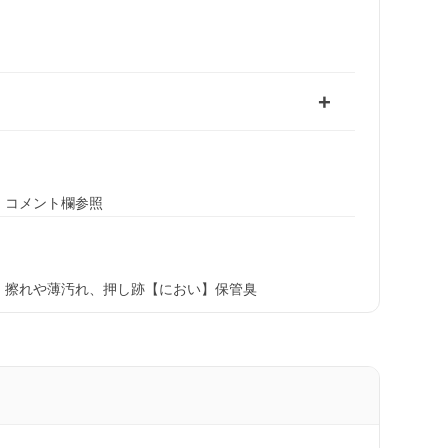
、コメント欄参照
】擦れや薄汚れ、押し跡【におい】保管臭