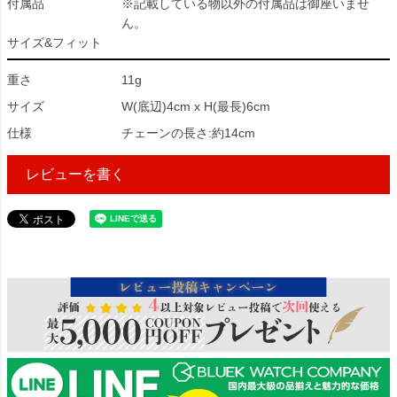
付属品
※記載している物以外の付属品は御座いませ
ん。
サイズ&フィット
重さ
11g
サイズ
W(底辺)4cm x H(最長)6cm
仕様
チェーンの長さ:約14cm
レビューを書く
16036