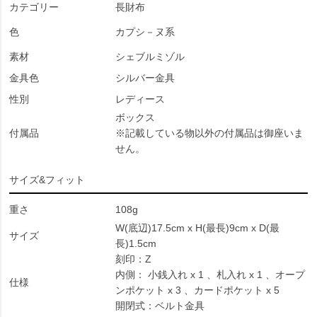
カテゴリー
長財布
色
カプシ－ヌ系
素材
シェブルミゾル
金具色
シルバー金具
性別
レディース
ボックス
付属品
※記載している物以外の付属品は御座いま
せん。
サイズ&フィット
重さ
108g
W(底辺)17.5cm x H(最長)9cm x D(最
サイズ
長)1.5cm
刻印：Z
内側： 小銭入れ x 1 、札入れ x 1 、オープ
仕様
ンポケット x 3 、カードポケット x 5
開閉式：ベルト金具