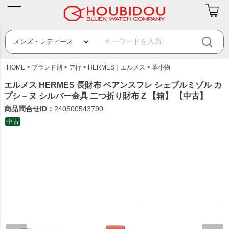
HOME
ブランド別
ア行
HERMES｜エルメス
革小物
エルメス HERMES 長財布 ベアンスフレ シェブルミゾル カ
プシ－ヌ シルバー金具 二つ折り財布 Z 【箱】 【中古】
商品問合せID：
240500543790
中古