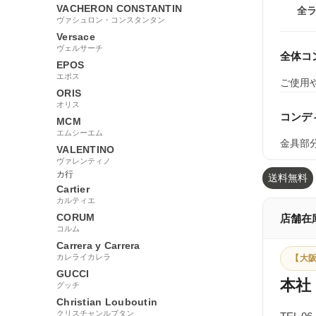
VACHERON CONSTANTIN
全
ヴァシュロン・コンスタンタン
Versace
ヴェルサーチ
全体コ
EPOS
エポス
ご使用
ORIS
オリス
コンデ
MCM
エムシーエム
金具部
VALENTINO
ヴァレンティノ
カ行
送料無料
Cartier
カルティエ
CORUM
店舗在
コルム
Carrera y Carrera
カレライカレラ
【大阪
GUCCI
本社
グッチ
Christian Louboutin
クリスチャンルブタン