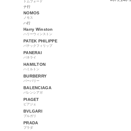
（
トムフォード
ナ行
NOMOS
ノモス
ハ行
26549
Harry Winston
ハリーウィンストン
PATEK PHILIPPE
パテックフィリップ
PANERAI
パネライ
HAMILTON
ハミルトン
BURBERRY
バーバリー
BALENCIAGA
バレンシアガ
PIAGET
ピアジェ
BVLGARI
ブルガリ
PRADA
プラダ