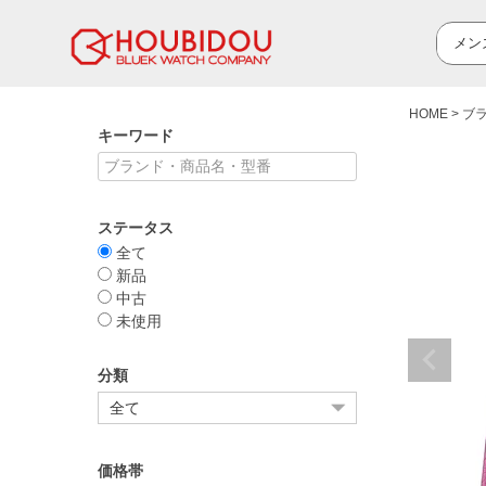
HOME
ブ
キーワード
ステータス
全て
新品
中古
未使用
分類
価格帯