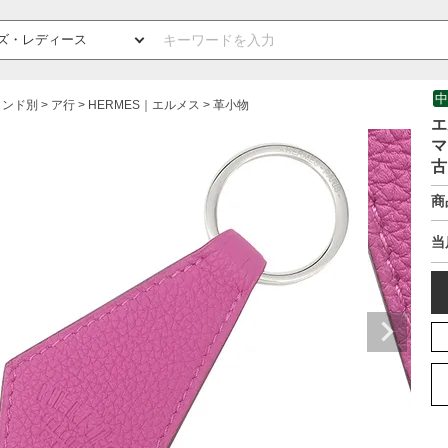
中
ランド別
ア行
HERMES｜エルメス
革小物
エ
マ
古
商
当