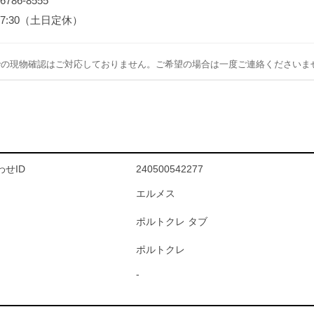
-6786-8555
～17:30（土日定休）
での現物確認はご対応しておりません。ご希望の場合は一度ご連絡くださいま
せID
240500542277
エルメス
ポルトクレ タブ
ポルトクレ
-