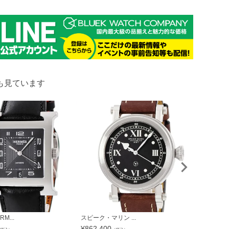
も見ています
M...
スピーク・マリン ...
ブライトリング
¥
862,400
¥
485,100