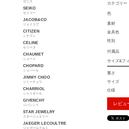
ゼニス
カテゴリー
SEIKO
セイコー
色
JACOB&CO
素材
ジェイコブ
CITIZEN
金具色
シチズン
性別
CELINE
セリーヌ
付属品
CHAUMET
ショーメ
サイズ&フ
CHOPARD
ショパール
重さ
JIMMY CHOO
サイズ
ジミーチュウ
CHARRIOL
仕様
シャリオール
GIVENCHY
レビュ
ジバンシイ
STAR JEWELRY
スタージュエリー
JAEGER LECOULTRE
26549
ジャガールクルト