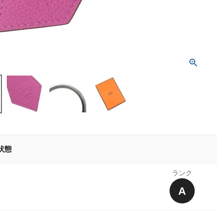
状態
ランク
A