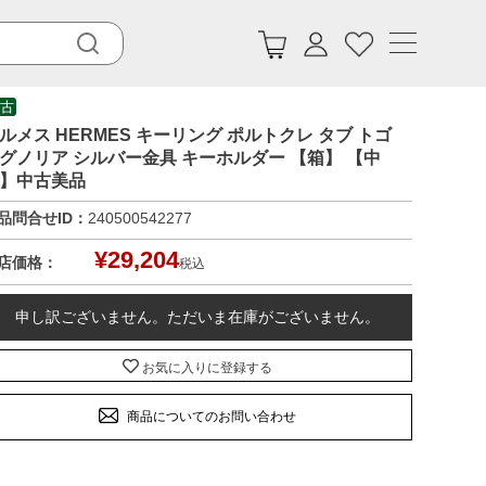
古
ルメス HERMES キーリング ポルトクレ タブ トゴ
グノリア シルバー金具 キーホルダー 【箱】 【中
】中古美品
品問合せID：
240500542277
¥
29,204
店価格：
税込
申し訳ございません。ただいま在庫がございません。
お気に入りに登録する
商品についてのお問い合わせ