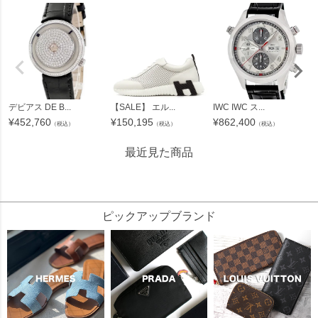
デビアス DE B...
【SALE】 エル...
IWC IWC ス...
¥
452,760
¥
150,195
¥
862,400
（税込）
（税込）
（税込）
最近見た商品
115818
ピックアップブランド