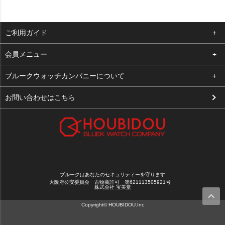
ご利用ガイド
よくある質問
会員メニュー
支払い・送料
ログイン
ブルークウォッチカンパニーについて
お客様の声
お気に入り
会社概要
お問い合わせはこちら
買取について
カート
店舗案内
メルマガ登録
特定商取引法に基づく表示
新規会員登録
プライバシーポリシー
ブルークはあなたのセキュリティーを守ります
大阪府公安委員会 古物商許可 第621113505921号
株式会社 宝美堂
Copyright© HOUBIDOU.Inc