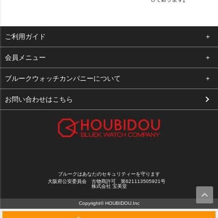
ご利用ガイド
よくある質問
会員メニュー
支払い・送料
ログイン
ブルークウォッチカンパニーについて
お客様の声
お気に入り
会社概要
お問い合わせはこちら
買取について
カート
店舗案内
メルマガ登録
特定商取引法に基づく表示
新規会員登録
プライバシーポリシー
ブルークはあなたのセキュリティーを守ります
大阪府公安委員会 古物商許可 第621113505921号
株式会社 宝美堂
Copyright© HOUBIDOU.Inc