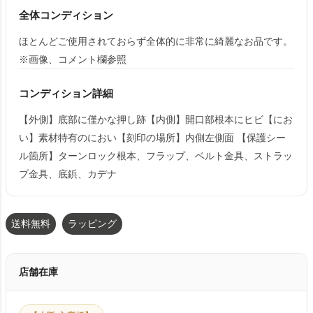
全体コンディション
ほとんどご使用されておらず全体的に非常に綺麗なお品です。
※画像、コメント欄参照
コンディション詳細
【外側】底部に僅かな押し跡【内側】開口部根本にヒビ【にお
い】素材特有のにおい【刻印の場所】内側左側面 【保護シー
ル箇所】ターンロック根本、フラップ、ベルト金具、ストラッ
プ金具、底鋲、カデナ
送料無料
ラッピング
店舗在庫