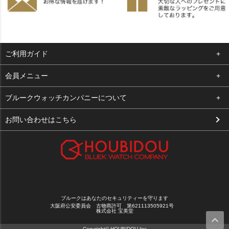
ご利用ガイド
よくある質問
会員メニュー
支払い・送料
ログイン
ブルークウォッチカンパニーについて
お客様の声
お気に入り
会社概要
お問い合わせはこちら
買取について
カート
店舗案内
メルマガ登録
特定商取引法に基づく表示
新規会員登録
プライバシーポリシー
ブルークはあなたのセキュリティーを守ります
大阪府公安委員会 古物商許可 第621113505921号
株式会社 宝美堂
Copyright© HOUBIDOU.Inc