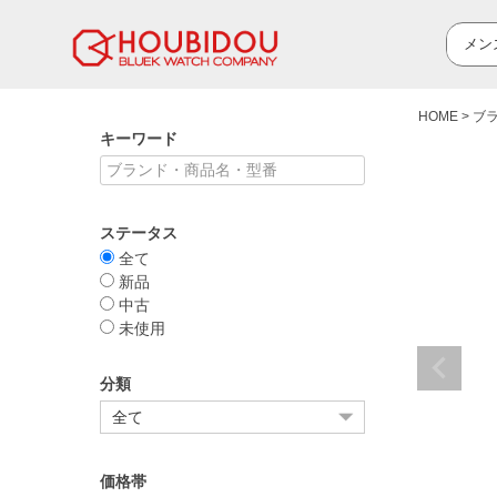
HOME
ブ
キーワード
ステータス
全て
新品
中古
未使用
分類
価格帯