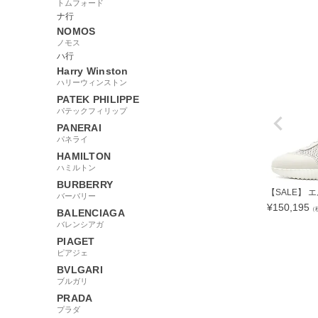
トムフォード
ナ行
NOMOS
ノモス
ハ行
Harry Winston
ハリーウィンストン
PATEK PHILIPPE
パテックフィリップ
PANERAI
パネライ
HAMILTON
ハミルトン
BURBERRY
【SALE】 エル
バーバリー
¥
150,195
（
BALENCIAGA
バレンシアガ
PIAGET
ピアジェ
BVLGARI
2565818
ブルガリ
PRADA
プラダ