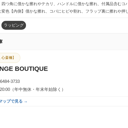
】四つ角に僅かな擦れやテカリ、ハンドルに僅かな擦れ、付属品含むコ
な変色【内側】僅かな擦れ、コバにヒビや割れ、フラップ裏に擦れや押
ラッピング
庫
 心斎橋】
NGE BOUTIQUE
-6484-3733
0～20:00（年中無休・年末年始除く）
eマップで見る →