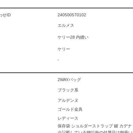
せID
240500570102
エルメス
ケリー28 内縫い
ケリー
-
2WAYバッグ
ブラック系
アルデンヌ
ゴールド金具
レディース
保存袋 ショルダーストラップ 鍵 カデナ
※記載している物以外の付属品は御座い