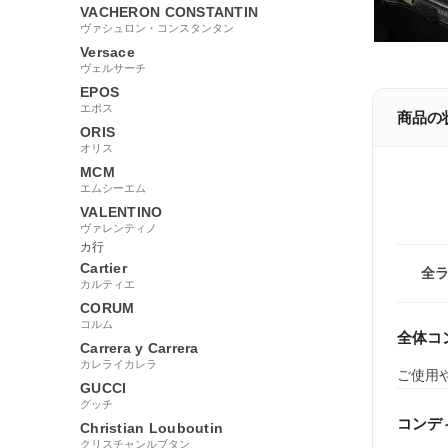
VACHERON CONSTANTIN
ヴァシュロン・コンスタンタン
Versace
ヴェルサーチ
EPOS
エポス
商品の
ORIS
オリス
MCM
エムシーエム
VALENTINO
ヴァレンティノ
カ行
Cartier
全
カルティエ
CORUM
コルム
全体コ
Carrera y Carrera
カレライカレラ
ご使用
GUCCI
グッチ
コンデ
Christian Louboutin
クリスチャンルブタン