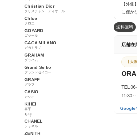
【外側
Christian Dior
クリスチャン・ディオール
に僅か
Chloe
クロエ
送料無料
GOYARD
ゴヤール
GAGA MILANO
店舗在
ガガミラノ
GRAHAM
グラハム
【大阪
Grand Seiko
ORA
グランドセイコー
GRAFF
グラフ
TEL 06
CASIO
11:3
カシオ
KIHEI
Googl
喜平
サ行
CHANEL
シャネル
ZENITH