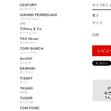
CENTURY
サイズ&フ
センチュリー
GIRARD PERREGAUX
重さ
ジラールペルゴ
サイズ
タ行
Tiffany & Co
ティファニー
仕様
TAG Heuer
タグホイヤー
TORY BURCH
レビュ
トリーバーチ
dunhill
ダンヒル
DAMIANI
2565818
ダミアーニ
TISSOT
ティソ
TASAKI
タサキ
TUDOR
チュードル
TOM FORD