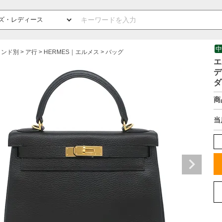
中
ランド別
ア行
HERMES｜エルメス
バッグ
エ
デ
ダ
商
当