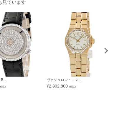
も見ています
...
ヴァシュロン・コン...
オーデマピゲ 
¥
2,802,800
¥
1,940,4
税込）
（税込）