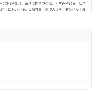
バに擦れや割れ、金具に擦れや小傷、くすみや変色、ビス
し跡【におい】僅かな保管臭【刻印の場所】右側ベルト裏