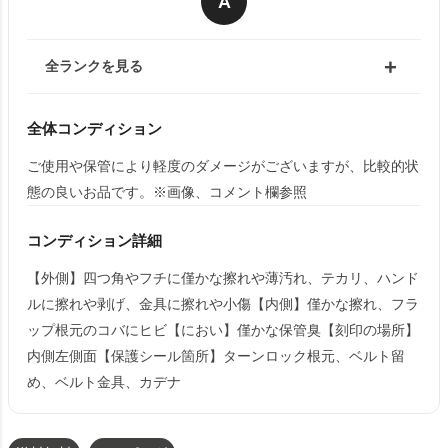
A
全ランクを見る
全体コンディション
ご使用や保管により軽度のダメージがございますが、比較的状
態の良いお品です。※画像、コメント欄参照
コンディション詳細
【外側】四つ角やフチに僅かな擦れや薄汚れ、テカリ、ハンド
ルに擦れや剥げ、金具に擦れや小傷【内側】僅かな擦れ、フラ
ップ根元のコバにヒビ【におい】僅かな保管臭【刻印の場所】
内側左側面【保護シール箇所】ターンロック根元、ベルト留
め、ベルト金具、カデナ