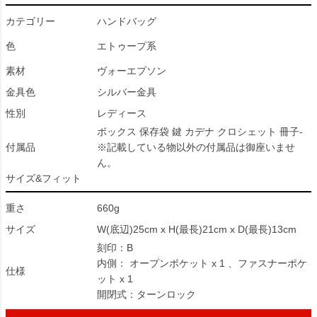
カテゴリー
ハンドバッグ
色
エトゥープ系
素材
ヴォーエプソン
金具色
シルバー金具
性別
レディース
ボックス 保存袋 鍵 カデナ クロシェット 冊子-
付属品
※記載している物以外の付属品は御座いませ
ん。
サイズ&フィット
重さ
660g
サイズ
W(底辺)25cm x H(最長)21cm x D(最長)13cm
刻印：B
内側： オープンポケット x 1 、ファスナーポケ
仕様
ット x 1
開閉式：ターンロック