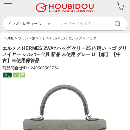
HOME
ブランド別
ア行
HERMES｜エルメス
バッグ
エルメス HERMES 2WAYバッグ ケリー25 内縫い トゴ グリ
メイヤー シルバー金具 新品 未使用 グレー U 【箱】 【中
古】未使用保管品
商品問合せID：
240500566734
中古
未使用