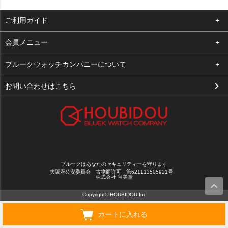
ご利用ガイド
よくある質問
会員メニュー
支払い・送料
ログイン
ブルークウォッチカンパニーについて
お客様の声
お気に入り
会社概要
お問い合わせはこちら
買取について
カート
店舗案内
メルマガ登録
特定商取引法に基づく表示
新規会員登録
プライバシーポリシー
ブルークはあなたのセキュリティーを守ります
大阪府公安委員会 古物商許可 第621113505921号
株式会社 宝美堂
Copyright© HOUBIDOU.Inc
カートに入れる