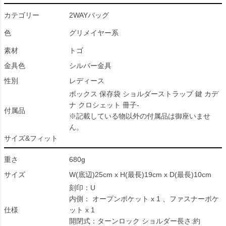
カテゴリー
2WAYバッグ
色
グリメイヤー系
素材
トゴ
金具色
シルバー金具
性別
レディース
ボックス 保存袋 ショルダーストラップ 鍵 カデ
ナ クロシェット 冊子-
付属品
※記載している物以外の付属品は御座いませ
ん。
サイズ&フィット
重さ
680g
サイズ
W(底辺)25cm x H(最長)19cm x D(最長)10cm
刻印：U
内側： オープンポケット x 1 、ファスナーポケ
仕様
ット x 1
開閉式：ターンロック ショルダー長さ:約