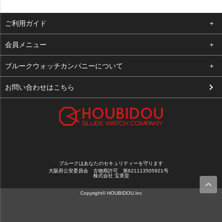
ご利用ガイド
よくある質問
会員メニュー
支払い・送料
ログイン
ブルークウォッチカンパニーについて
お客様の声
お気に入り
会社概要
お問い合わせはこちら
買取について
カート
店舗案内
メルマガ登録
特定商取引法に基づく表示
新規会員登録
プライバシーポリシー
ブルークはあなたのセキュリティーを守ります
大阪府公安委員会 古物商許可 第621113505921号
株式会社 宝美堂
Copyright© HOUBIDOU.Inc