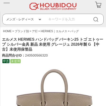
HOME
ブランド別
ア行
HERMES｜エルメス
バッグ
エルメス HERMES ハンドバッグ バーキン25 トゴ エトゥー
プ シルバー金具 新品 未使用 グレージュ 2026年製 G 【中
古】未使用保管品
商品問合せID：
240500566320
中古
未使用