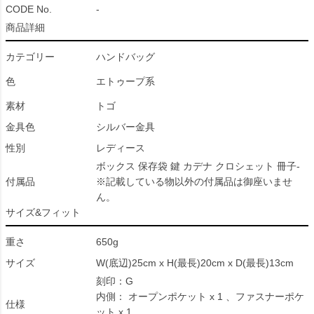
CODE No.
-
商品詳細
カテゴリー
ハンドバッグ
色
エトゥープ系
素材
トゴ
金具色
シルバー金具
性別
レディース
ボックス 保存袋 鍵 カデナ クロシェット 冊子-
付属品
※記載している物以外の付属品は御座いませ
ん。
サイズ&フィット
重さ
650g
サイズ
W(底辺)25cm x H(最長)20cm x D(最長)13cm
刻印：G
内側： オープンポケット x 1 、ファスナーポケ
仕様
ット x 1