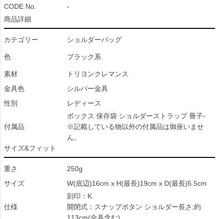
CODE No.
-
商品詳細
カテゴリー
ショルダーバッグ
色
ブラック系
素材
トリヨンクレマンス
金具色
シルバー金具
性別
レディース
ボックス 保存袋 ショルダーストラップ 冊子-
付属品
※記載している物以外の付属品は御座いませ
ん。
サイズ&フィット
重さ
250g
サイズ
W(底辺)16cm x H(最長)19cm x D(最長)5.5cm
刻印：K
仕様
開閉式：スナップボタン ショルダー長さ:約
113cm(金具含む)