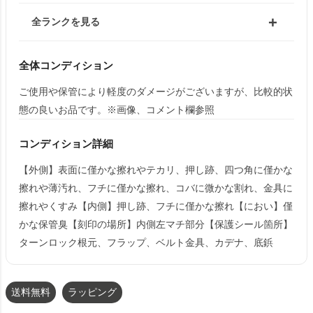
全ランクを見る
全体コンディション
ご使用や保管により軽度のダメージがございますが、比較的状
態の良いお品です。※画像、コメント欄参照
コンディション詳細
【外側】表面に僅かな擦れやテカリ、押し跡、四つ角に僅かな
擦れや薄汚れ、フチに僅かな擦れ、コバに微かな割れ、金具に
擦れやくすみ【内側】押し跡、フチに僅かな擦れ【におい】僅
かな保管臭【刻印の場所】内側左マチ部分【保護シール箇所】
ターンロック根元、フラップ、ベルト金具、カデナ、底鋲
送料無料
ラッピング