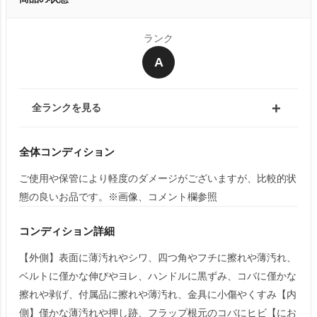
ランク
A
全ランクを見る
全体コンディション
ご使用や保管により軽度のダメージがございますが、比較的状
態の良いお品です。※画像、コメント欄参照
コンディション詳細
【外側】表面に薄汚れやシワ、四つ角やフチに擦れや薄汚れ、
ベルトに僅かな伸びやヨレ、ハンドルに黒ずみ、コバに僅かな
擦れや剥げ、付属品に擦れや薄汚れ、金具に小傷やくすみ【内
側】僅かな薄汚れや押し跡、フラップ根元のコバにヒビ【にお