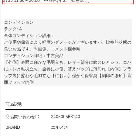
3733 11:30～20:00年中無休(年末年始を除く)
コンディション
ランク: A
全体コンディション詳細：
ご使用や保管により軽度のダメージがございますが、比較的状態の
良いお品です。※画像、コメント欄参照
コンディション詳細：中古美品
【外側】表面に僅かな毛羽立ち、レザー部分に線スレとシワ、コバ
にスレと毛羽立ち、金具に小傷、替えバッグに薄汚れ【内側】フラ
ップ裏に擦れや毛羽立ち【におい】僅かな保管臭【刻印の場所】背
面フラップ内側
商品説明
商品問い合わせID
240500563140
BRAND
エルメス