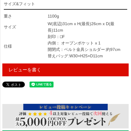
サイズ&フィット
重さ
1100g
W(底辺)31cm x H(最長)26cm x D(最
サイズ
長)11cm
刻印：□F
内側： オープンポケット x 1
仕様
開閉式：ベルト金具ショルダー:約97cm
替えバッグ:W30×H25×D11cm
レビューを書く
203127