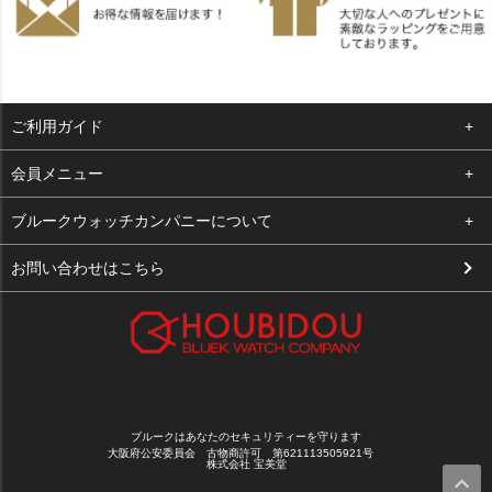
ご利用ガイド
よくある質問
会員メニュー
支払い・送料
ログイン
ブルークウォッチカンパニーについて
お客様の声
お気に入り
会社概要
お問い合わせはこちら
買取について
カート
店舗案内
メルマガ登録
特定商取引法に基づく表示
新規会員登録
プライバシーポリシー
ブルークはあなたのセキュリティーを守ります
大阪府公安委員会 古物商許可 第621113505921号
株式会社 宝美堂