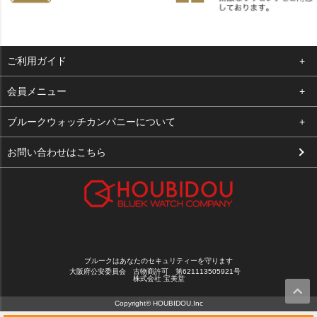
ご利用ガイド
よくある質問
会員メニュー
支払い・送料
ログイン
ブルークウォッチカンパニーについて
お客様の声
お気に入り
会社概要
お問い合わせはこちら
買取について
カート
店舗案内
メルマガ登録
特定商取引法に基づく表示
新規会員登録
プライバシーポリシー
ブルークはあなたのセキュリティーを守ります
大阪府公安委員会 古物商許可 第621113505921号
株式会社 宝美堂
Copyright© HOUBIDOU.Inc