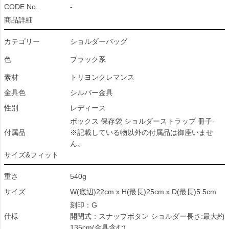
CODE No.
-
商品詳細
カテゴリー
ショルダーバッグ
色
ブラック系
素材
トリヨンクレマンス
金具色
シルバー金具
性別
レディース
ボックス 保存袋 ショルダーストラップ 冊子-
付属品
※記載している物以外の付属品は御座いませ
ん。
サイズ&フィット
重さ
540g
サイズ
W(底辺)22cm x H(最長)25cm x D(最長)5.5cm
刻印：G
仕様
開閉式：スナップボタン ショルダー長さ:最大約
135cm(金具含む)