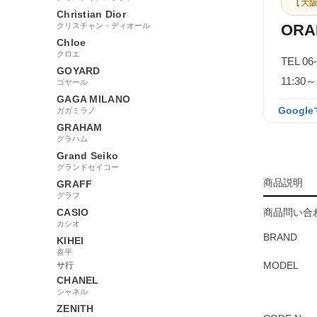
【大阪
Christian Dior
クリスチャン・ディオール
ORA
Chloe
クロエ
TEL 06
GOYARD
11:3
ゴヤール
GAGA MILANO
Googl
ガガミラノ
GRAHAM
グラハム
Grand Seiko
グランドセイコー
商品説明
GRAFF
グラフ
CASIO
商品問い合わ
カシオ
BRAND
KIHEI
喜平
MODEL
サ行
CHANEL
シャネル
ZENITH