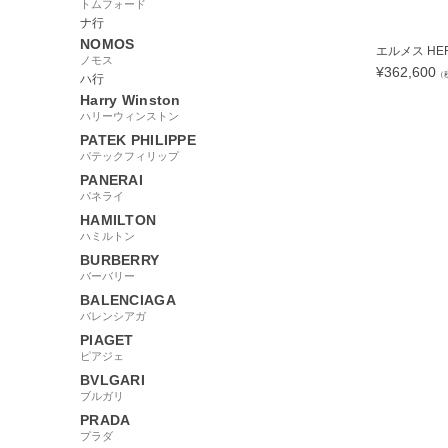
トムフォード
ナ行
NOMOS
エルメス HERM
ノモス
¥
362,600
（
ハ行
Harry Winston
ハリーウィンストン
PATEK PHILIPPE
パテックフィリップ
873091
PANERAI
パネライ
HAMILTON
ハミルトン
BURBERRY
バーバリー
BALENCIAGA
バレンシアガ
PIAGET
ピアジェ
BVLGARI
ブルガリ
PRADA
プラダ