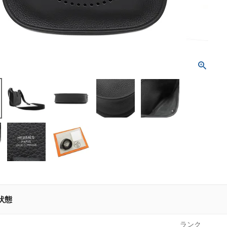
状態
ランク