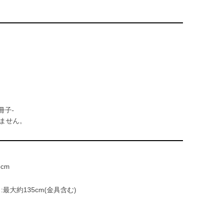
冊子-
ません。
6cm
大約135cm(金具含む)