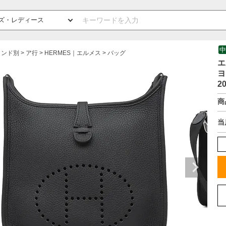
中
ランド別
ア行
HERMES｜エルメス
バッグ
エ
ヨ
2
商
当