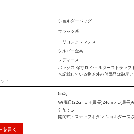
-
ショルダーバッグ
ブラック系
トリヨンクレマンス
シルバー金具
レディース
ボックス 保存袋 ショルダーストラップ 
※記載している物以外の付属品は御座い
ィット
550g
W(底辺)22cm x H(最長)24cm x D(最長)
刻印：G
開閉式：スナップボタン ショルダー長さ:最
ーを書く