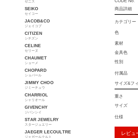
CODE No.
ゼニス
SEIKO
商品詳細
セイコー
JACOB&CO
カテゴリー
ジェイコブ
色
CITIZEN
シチズン
素材
CELINE
セリーヌ
金具色
CHAUMET
性別
ショーメ
CHOPARD
付属品
ショパール
JIMMY CHOO
サイズ&フ
ジミーチュウ
CHARRIOL
重さ
シャリオール
サイズ
GIVENCHY
ジバンシイ
仕様
STAR JEWELRY
スタージュエリー
JAEGER LECOULTRE
レビュ
ジャガールクルト