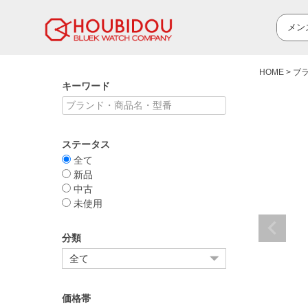
HOME
ブ
キーワード
ステータス
全て
新品
中古
未使用
分類
価格帯