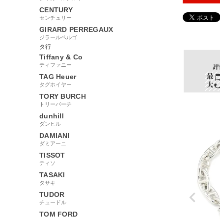
CENTURY
センチュリー
GIRARD PERREGAUX
873091
ジラールペルゴ
タ行
Tiffany & Co
ティファニー
TAG Heuer
タグホイヤー
TORY BURCH
トリーバーチ
dunhill
ダンヒル
DAMIANI
ダミアーニ
TISSOT
ティソ
TASAKI
タサキ
TUDOR
チュードル
TOM FORD