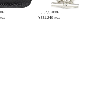
M...
エルメス HERM...
ピアジェ PIA
¥
331,240
¥
1,272,0
税込）
（税込）