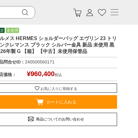
古
未使用
ルメス HERMES ショルダーバッグ エヴリン 23 トリ
ンクレマンス ブラック シルバー金具 新品 未使用 黒
026年製 G 【箱】 【中古】未使用保管品
品問合せID：
240500560171
¥
960,400
店価格：
税込
お気に入りに登録する
カートに入れる
商品についてのお問い合わせ