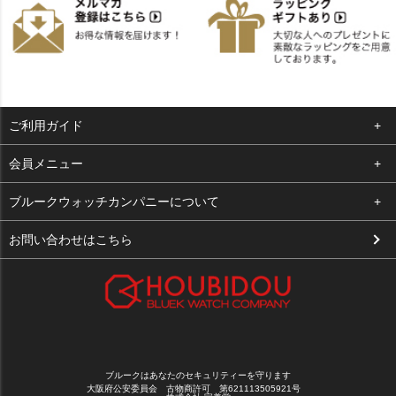
ご利用ガイド
よくある質問
会員メニュー
支払い・送料
ログイン
ブルークウォッチカンパニーについて
お客様の声
お気に入り
会社概要
お問い合わせはこちら
買取について
カート
店舗案内
メルマガ登録
特定商取引法に基づく表示
新規会員登録
プライバシーポリシー
ブルークはあなたのセキュリティーを守ります
大阪府公安委員会 古物商許可 第621113505921号