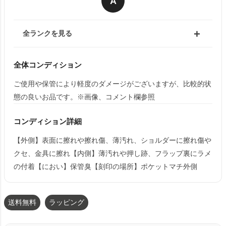
A
全ランクを見る
全体コンディション
ご使用や保管により軽度のダメージがございますが、比較的状
態の良いお品です。※画像、コメント欄参照
コンディション詳細
【外側】表面に擦れや擦れ傷、薄汚れ、ショルダーに擦れ傷や
クセ、金具に擦れ【内側】薄汚れや押し跡、フラップ裏にラメ
の付着【におい】保管臭【刻印の場所】ポケットマチ外側
送料無料
ラッピング