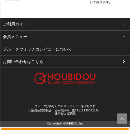
ご利用ガイド
よくある質問
会員メニュー
支払い・送料
ログイン
ブルークウォッチカンパニーについて
お客様の声
お気に入り
会社概要
お問い合わせはこちら
買取について
カート
店舗案内
メルマガ登録
特定商取引法に基づく表示
新規会員登録
プライバシーポリシー
ブルークはあなたのセキュリティーを守ります
大阪府公安委員会 古物商許可 第621113505921号
株式会社 宝美堂
Copyright© HOUBIDOU.Inc