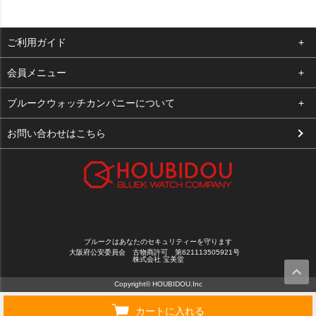
ご利用ガイド
よくある質問
会員メニュー
支払い・送料
ログイン
ブルークウォッチカンパニーについて
お客様の声
お気に入り
会社概要
お問い合わせはこちら
買取について
カート
店舗案内
メルマガ登録
特定商取引法に基づく表示
新規会員登録
プライバシーポリシー
ブルークはあなたのセキュリティーを守ります
大阪府公安委員会 古物商許可 第621113505921号
株式会社 宝美堂
Copyright© HOUBIDOU.Inc
カートに入れる