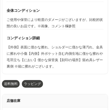
全体コンディション
ご使用や保管により軽度のダメージがございますが、比較的状
態の良いお品です。※画像、コメント欄参照
コンディション詳細
【外側】表面に僅かな擦れ、ショルダーに僅かな薄汚れ、金具
に擦れや小傷【内側】外ポケット含む内側生地に僅かな擦れや
毛羽立ち【におい】僅かな保管臭【刻印の場所】留め具レザー
裏側 ※箱に擦れがございます。
送料無料
ラッピング
店舗在庫