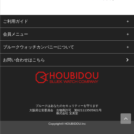
ご利用ガイド
よくある質問
会員メニュー
支払い・送料
ログイン
ブルークウォッチカンパニーについて
お客様の声
お気に入り
会社概要
お問い合わせはこちら
買取について
カート
店舗案内
メルマガ登録
特定商取引法に基づく表示
新規会員登録
プライバシーポリシー
ブルークはあなたのセキュリティーを守ります
大阪府公安委員会 古物商許可 第621113505921号
株式会社 宝美堂
Copyright© HOUBIDOU.Inc