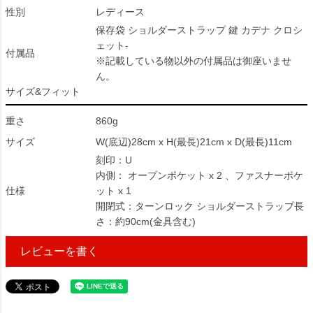
性別
レディース
保存袋 ショルダーストラップ 鍵 カデナ クロシ
ェット-
付属品
※記載している物以外の付属品は御座いませ
ん。
サイズ&フィット
重さ
860g
サイズ
W(底辺)28cm x H(最長)21cm x D(最長)11cm
刻印：U
内側： オープンポケット x 2 、ファスナーポケ
仕様
ット x 1
開閉式：ターンロック ショルダーストラップ長
さ：約90cm(金具含む)
レビューを書く
3100364