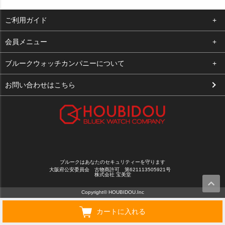
ご利用ガイド
よくある質問
会員メニュー
支払い・送料
ログイン
ブルークウォッチカンパニーについて
お客様の声
お気に入り
会社概要
お問い合わせはこちら
買取について
カート
店舗案内
メルマガ登録
特定商取引法に基づく表示
新規会員登録
プライバシーポリシー
ブルークはあなたのセキュリティーを守ります
大阪府公安委員会 古物商許可 第621113505921号
株式会社 宝美堂
Copyright© HOUBIDOU.Inc
カートに入れる