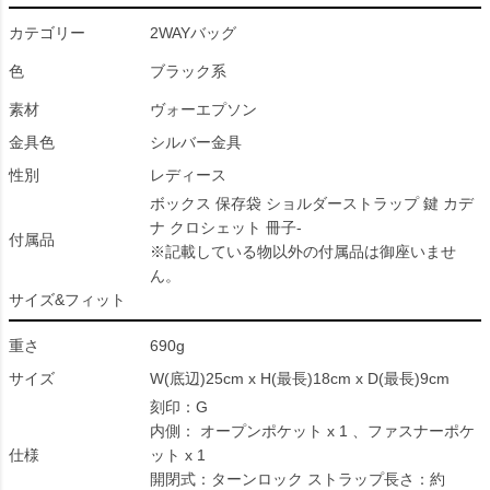
カテゴリー
2WAYバッグ
色
ブラック系
素材
ヴォーエプソン
金具色
シルバー金具
性別
レディース
ボックス 保存袋 ショルダーストラップ 鍵 カデ
ナ クロシェット 冊子-
付属品
※記載している物以外の付属品は御座いませ
ん。
サイズ&フィット
重さ
690g
サイズ
W(底辺)25cm x H(最長)18cm x D(最長)9cm
刻印：G
内側： オープンポケット x 1 、ファスナーポケ
仕様
ット x 1
開閉式：ターンロック ストラップ長さ：約