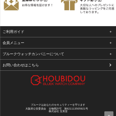
ご利用ガイド
よくある質問
会員メニュー
支払い・送料
ログイン
ブルークウォッチカンパニーについて
お客様の声
お気に入り
会社概要
お問い合わせはこちら
買取について
カート
店舗案内
メルマガ登録
特定商取引法に基づく表示
新規会員登録
プライバシーポリシー
ブルークはあなたのセキュリティーを守ります
大阪府公安委員会 古物商許可 第621113505921号
株式会社 宝美堂