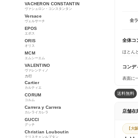
VACHERON CONSTANTIN
ヴァシュロン・コンスタンタン
Versace
全
ヴェルサーチ
EPOS
エポス
全体コ
ORIS
オリス
ほとん
MCM
エムシーエム
VALENTINO
コンデ
ヴァレンティノ
カ行
表面に
Cartier
カルティエ
送料無料
CORUM
コルム
Carrera y Carrera
店舗在
カレライカレラ
GUCCI
グッチ
【大阪
Christian Louboutin
クリスチャンルブタン