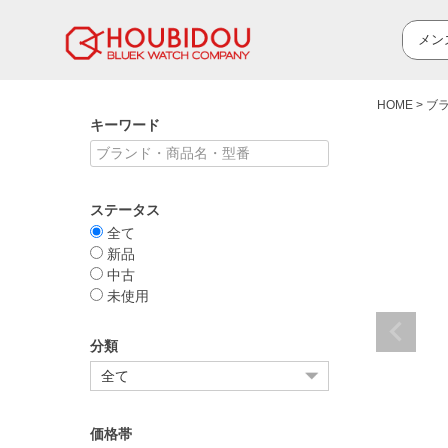
HOME
ブ
キーワード
ステータス
全て
新品
中古
未使用
分類
価格帯