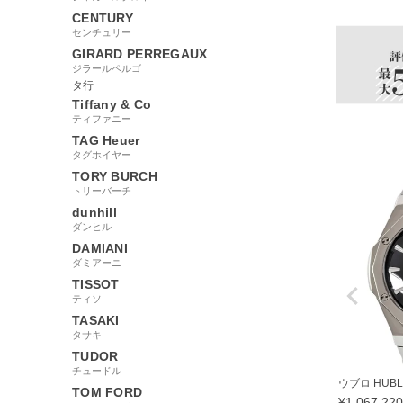
CENTURY
センチュリー
GIRARD PERREGAUX
ジラールペルゴ
タ行
Tiffany & Co
ティファニー
TAG Heuer
タグホイヤー
TORY BURCH
トリーバーチ
dunhill
ダンヒル
DAMIANI
ダミアーニ
TISSOT
ティソ
TASAKI
タサキ
TUDOR
チュードル
ウブロ HUBLO
TOM FORD
¥
1,067,220