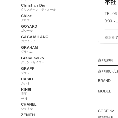
本社
Christian Dior
クリスチャン・ディオール
TEL 06
Chloe
クロエ
9:00
GOYARD
ゴヤール
GAGA MILANO
※本社
ガガミラノ
GRAHAM
グラハム
Grand Seiko
商品説明
グランドセイコー
GRAFF
商品問い合わ
グラフ
CASIO
BRAND
カシオ
KIHEI
MODEL
喜平
サ行
CHANEL
シャネル
CODE No.
ZENITH
商品詳細