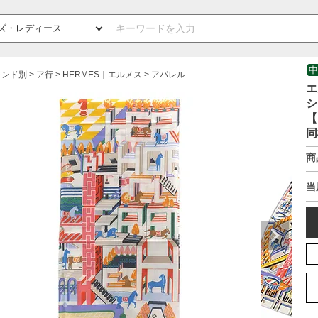
中
ランド別
ア行
HERMES｜エルメス
アパレル
エ
シ
【
同
商
当