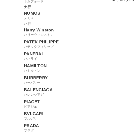
トムフォード
ナ行
NOMOS
ノモス
ハ行
127400
Harry Winston
ハリーウィンストン
PATEK PHILIPPE
パテックフィリップ
PANERAI
パネライ
HAMILTON
ハミルトン
BURBERRY
バーバリー
BALENCIAGA
バレンシアガ
PIAGET
ピアジェ
BVLGARI
ブルガリ
PRADA
プラダ