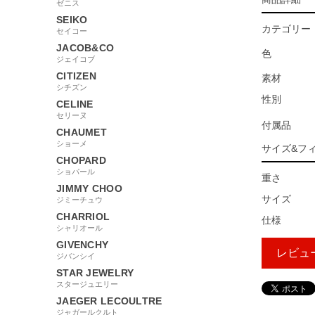
ゼニス
SEIKO
カテゴリー
セイコー
JACOB&CO
色
ジェイコブ
CITIZEN
素材
シチズン
性別
CELINE
セリーヌ
付属品
CHAUMET
ショーメ
サイズ&フ
CHOPARD
ショパール
重さ
JIMMY CHOO
サイズ
ジミーチュウ
CHARRIOL
仕様
シャリオール
GIVENCHY
レビュ
ジバンシイ
STAR JEWELRY
スタージュエリー
JAEGER LECOULTRE
127400
ジャガールクルト