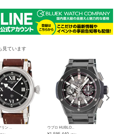
も見ています
ン ...
ウブロ HUBLO...
グラハム GRA
¥
1,595,440
¥
301,840