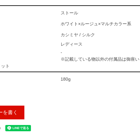
ストール
ホワイト×ルージュ×マルチカラー系
カシミヤ / シルク
レディース
-
※記載している物以外の付属品は御座い
ィット
180g
ーを書く