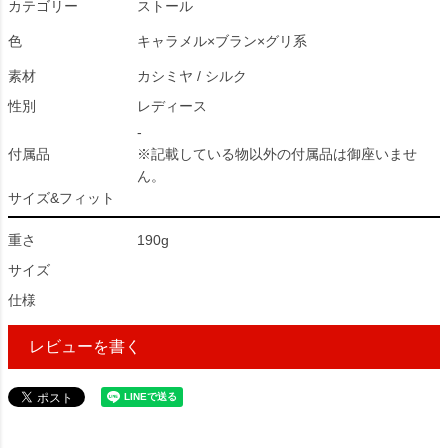
カテゴリー
ストール
色
キャラメル×ブラン×グリ系
素材
カシミヤ / シルク
性別
レディース
-
付属品
※記載している物以外の付属品は御座いませ
ん。
サイズ&フィット
重さ
190g
サイズ
仕様
レビューを書く
160364