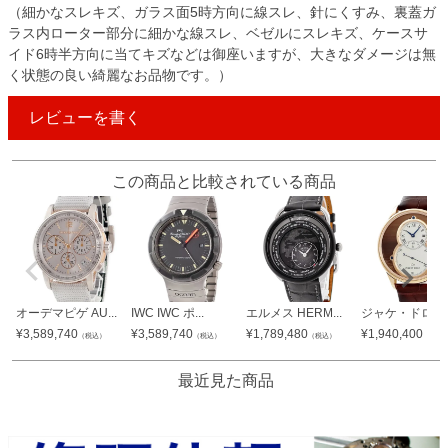
（細かなスレキズ、ガラス面5時方向に線スレ、針にくすみ、裏蓋ガ
ラス内ローター部分に細かな線スレ、ベゼルにスレキズ、ケースサ
イド6時半方向に当てキズなどは御座いますが、大きなダメージは無
く状態の良い綺麗なお品物です。）
レビューを書く
この商品と比較されている商品
オーデマピゲ AU...
IWC IWC ポ...
エルメス HERM...
ジャケ・ドロー J.
¥
3,589,740
¥
3,589,740
¥
1,789,480
¥
1,940,400
（税込）
（税込）
（税込）
（税込
最近見た商品