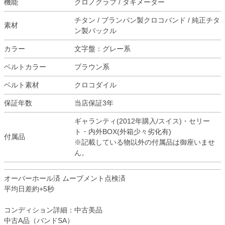
機能
クロノグラフ / タキメーター
チタン / ブランパン製クロコバンド / 純正チタ
素材
ン製バックル
カラー
文字盤：グレー系
ベルトカラー
ブラウン系
ベルト素材
クロコダイル
保証年数
当店保証3年
ギャランティ(2012年購入/スイス)・セリー
ト・内外BOX(外箱少々劣化有)
付属品
※記載している物以外の付属品は御座いませ
ん。
オーバーホール済 ムーブメント点検済
平均日差約+5秒
コンディション詳細：中古美品
中古A品（バンドSA）